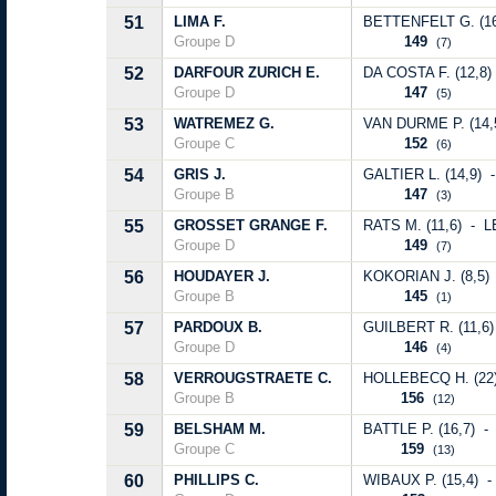
51
LIMA F.
BETTENFELT G. (16,
Groupe D
149
(7)
52
DARFOUR ZURICH E.
DA COSTA F. (12,8
Groupe D
147
(5)
53
WATREMEZ G.
VAN DURME P. (14,5
Groupe C
152
(6)
54
GRIS J.
GALTIER L. (14,9) 
Groupe B
147
(3)
55
GROSSET GRANGE F.
RATS M. (11,6) - L
Groupe D
149
(7)
56
HOUDAYER J.
KOKORIAN J. (8,5) 
Groupe B
145
(1)
57
PARDOUX B.
GUILBERT R. (11,6
Groupe D
146
(4)
58
VERROUGSTRAETE C.
HOLLEBECQ H. (22)
Groupe B
156
(12)
59
BELSHAM M.
BATTLE P. (16,7) - 
Groupe C
159
(13)
60
PHILLIPS C.
WIBAUX P. (15,4) - 