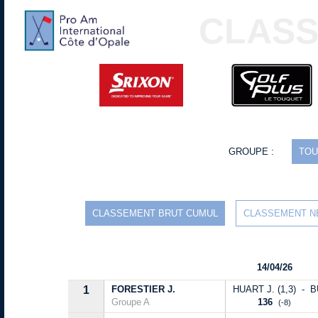
CLASS
GROUPE :
TOU
CLASSEMENT BRUT CUMUL
CLASSEMENT N
14/04/26
1
FORESTIER J.
HUART J. (1,3) - B
Groupe A
136
(-8)