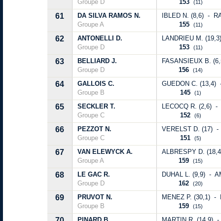
Groupe D
153
(11)
61
DA SILVA RAMOS N.
IBLED N. (8,6) - R
Groupe A
155
(11)
62
ANTONELLI D.
LANDRIEU M. (19,3)
Groupe D
153
(11)
63
BELLIARD J.
FASANSIEUX B. (6,
Groupe D
156
(14)
64
GALLOIS C.
GUEDON C. (13,4) 
Groupe B
145
(1)
65
SECKLER T.
LECOCQ R. (2,6) -
Groupe C
152
(6)
66
PEZZOT N.
VERELST D. (17) - 
Groupe C
151
(5)
67
VAN ELEWYCK A.
ALBRESPY D. (18,4
Groupe A
159
(15)
68
LE GAC R.
DUHAL L. (9,9) - A
Groupe D
162
(20)
69
PRUVOT N.
MENEZ P. (30,1) -
Groupe B
159
(15)
70
PINARD B.
MARTIN R. (14,9) -