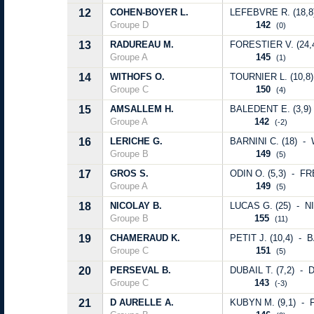
12
COHEN-BOYER L.
LEFEBVRE R. (18,8
Groupe D
142
(0)
13
RADUREAU M.
FORESTIER V. (24,
Groupe A
145
(1)
14
WITHOFS O.
TOURNIER L. (10,8)
Groupe C
150
(4)
15
AMSALLEM H.
BALEDENT E. (3,9) 
Groupe A
142
(-2)
16
LERICHE G.
BARNINI C. (18) -
Groupe B
149
(5)
17
GROS S.
ODIN O. (5,3) - F
Groupe A
149
(5)
18
NICOLAY B.
LUCAS G. (25) - N
Groupe B
155
(11)
19
CHAMERAUD K.
PETIT J. (10,4) - 
Groupe C
151
(5)
20
PERSEVAL B.
DUBAIL T. (7,2) - 
Groupe C
143
(-3)
21
D AURELLE A.
KUBYN M. (9,1) - F