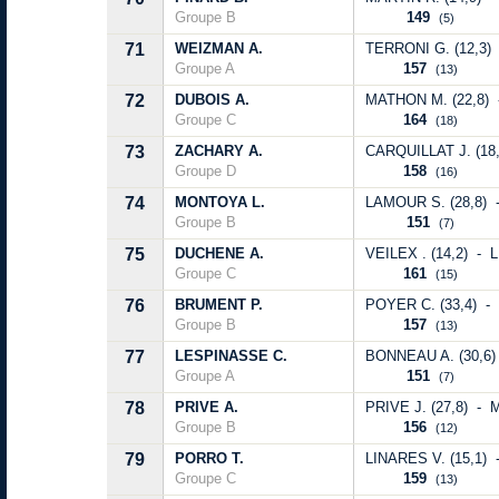
Groupe B
149
(5)
71
WEIZMAN A.
TERRONI G. (12,3)
Groupe A
157
(13)
72
DUBOIS A.
MATHON M. (22,8) 
Groupe C
164
(18)
73
ZACHARY A.
CARQUILLAT J. (18
Groupe D
158
(16)
74
MONTOYA L.
LAMOUR S. (28,8) 
Groupe B
151
(7)
75
DUCHENE A.
VEILEX . (14,2) - L
Groupe C
161
(15)
76
BRUMENT P.
POYER C. (33,4) - 
Groupe B
157
(13)
77
LESPINASSE C.
BONNEAU A. (30,6)
Groupe A
151
(7)
78
PRIVE A.
PRIVE J. (27,8) - 
Groupe B
156
(12)
79
PORRO T.
LINARES V. (15,1) 
Groupe C
159
(13)