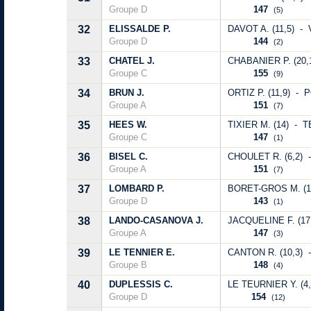
Groupe D
147
(5)
32
ELISSALDE P.
DAVOT A. (11,5) - 
Groupe D
144
(2)
33
CHATEL J.
CHABANIER P. (20,
Groupe C
155
(9)
34
BRUN J.
ORTIZ P. (11,9) - 
Groupe A
151
(7)
35
HEES W.
TIXIER M. (14) - T
Groupe C
147
(1)
36
BISEL C.
CHOULET R. (6,2) -
Groupe A
151
(7)
37
LOMBARD P.
BORET-GROS M. (15
Groupe D
143
(1)
38
LANDO-CASANOVA J.
JACQUELINE F. (17
Groupe A
147
(3)
39
LE TENNIER E.
CANTON R. (10,3) -
Groupe B
148
(4)
40
DUPLESSIS C.
LE TEURNIER Y. (4,
Groupe D
154
(12)