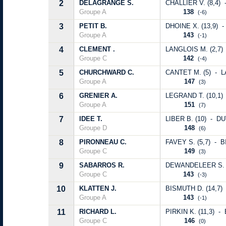
2
DELAGRANGE S.
CHALLIER V. (8,4) 
Groupe A
138
(-6)
3
PETIT B.
DHOINE X. (13,9) -
Groupe A
143
(-1)
4
CLEMENT .
LANGLOIS M. (2,7)
Groupe C
142
(-4)
5
CHURCHWARD C.
CANTET M. (5) - L
Groupe A
147
(3)
6
GRENIER A.
LEGRAND T. (10,1)
Groupe A
151
(7)
7
IDEE T.
LIBER B. (10) - DU
Groupe D
148
(6)
8
PIRONNEAU C.
FAVEY S. (5,7) - B
Groupe C
149
(3)
9
SABARROS R.
DEWANDELEER S. (
Groupe C
143
(-3)
10
KLATTEN J.
BISMUTH D. (14,7)
Groupe A
143
(-1)
11
RICHARD L.
PIRKIN K. (11,3) -
Groupe C
146
(0)