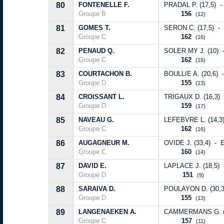
80
FONTENELLE F.
PRADAL P. (17,5) 
Groupe B
156
(12)
81
GOMES T.
SERON C. (17,5) -
Groupe C
162
(16)
82
PENAUD Q.
SOLER MY J. (10) 
Groupe C
162
(16)
83
COURTACHON B.
BOULLIE A. (20,6) 
Groupe D
155
(13)
84
CROISSANT L.
TRIGAUX D. (16,3) 
Groupe D
159
(17)
85
NAVEAU G.
LEFEBVRE L. (14,3)
Groupe C
162
(16)
86
AUGAGNEUR M.
OVIDE J. (33,4) - 
Groupe C
160
(14)
87
DAVID E.
LAPLACE J. (18,5) 
Groupe D
151
(9)
88
SARAIVA D.
POULAYON D. (30,3
Groupe D
155
(13)
89
LANGENAEKEN A.
CAMMERMANS G. (18
Groupe C
157
(11)