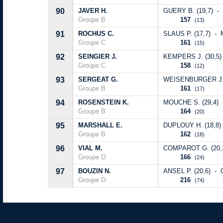
90
JAVER H.
GUERY B. (19,7) -
Groupe B
157
(13)
91
ROCHUS C.
SLAUS P. (17,7) - 
Groupe C
161
(15)
92
SEINGIER J.
KEMPERS J. (30,5)
Groupe C
158
(12)
93
SERGEAT G.
WEISENBURGER J. (
Groupe B
161
(17)
94
ROSENSTEIN K.
MOUCHE S. (29,4) -
Groupe B
164
(20)
95
MARSHALL E.
DUPLOUY H. (18,8) 
Groupe B
162
(18)
96
VIAL M.
COMPAROT G. (20,1
Groupe D
166
(24)
97
BOUZIN N.
ANSEL P. (20,6) -
Groupe D
216
(74)