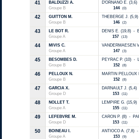
41
BALDUZZI A.
D'ORNANO E. (3,6) 
Groupe B
144
(0)
42
GUITTON M.
THEBERGE J. (5,9) 
Groupe B
146
(2)
43
LE BOT R.
DENIS E. (19,8) - 
Groupe A
157
(13)
44
MIVIS C.
VANDERMAESEN V. (
Groupe A
147
(3)
45
BESOMBES D.
PEYRAC P. (10) - L
Groupe B
152
(8)
46
PELLOUX N.
MARTIN PELLOUX I.
Groupe B
152
(8)
47
GARCIA X.
DARNAULT J. (5,4) 
Groupe D
153
(11)
48
NOLLET T.
LEMPIRE G. (15,9) 
Groupe A
155
(11)
49
LEFEBVRE M.
CARON P. (8) - PAR
Groupe D
153
(11)
50
BOINEAU I.
ANTIOCO A. (7,8) -
Groupe A
153
(9)